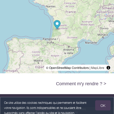
© OpenStreetMap Contributors |
MapLibre
Comment m'y rendre ? >
Ce site utilise des cookies techniques qui permettent et facilitent
OK
votre navigation. Ils sont indispensables et ne sauraient être
Mentions légales
Données Personnelles
Conditions Générales de Vente
supprimés sans affecter l’accès au site et la navigation.