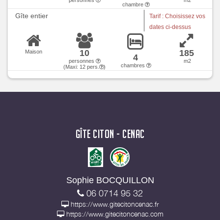
personnes
m2
chambre
Gîte entier
Tarif : Choisissez vos
dates ci-dessus
10
185
Maison
4
personnes
m2
chambres
(Maxi:
12
pers.
)
GÎTE CITON - CENAC
Sophie BOCQUILLON
06 0714 95 32
https://www.gitecitoncenac.fr
https://www.gitecitoncenac.com