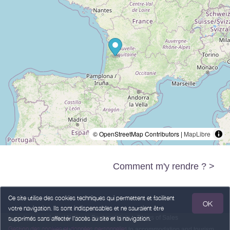
© OpenStreetMap Contributors |
MapLibre
Comment m'y rendre ? >
Ce site utilise des cookies techniques qui permettent et facilitent
OK
votre navigation. Ils sont indispensables et ne sauraient être
Legal Notice
Personal data
Terms of Sales
supprimés sans affecter l’accès au site et la navigation.
Gestion des cookies et données personnelles
Powered by
,
services intended
to accommodation and tourism